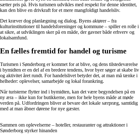
sætter pris på. Hvis turismen udvikles med respekt for denne identitet,
kan den blive en drivkraft for et mere mangfoldigt handelsliv.
Det kræver dog planlægning og dialog. Byens aktører – fra
kulturinstitutioner til handelsforeninger og kommune – spiller en rolle i
at sikre, at udviklingen sker på en måde, der gavner både erhverv og
lokalsamfund.
En fælles fremtid for handel og turisme
Turismen i Sønderborg er kommet for at blive, og dens tilstedeværelse
i bymidten er en del af en bredere tendens, hvor byer søger at skabe liv
og aktivitet året rundt. For handelslivet betyder det, at man må tænke i
helheder: oplevelser, samarbejde og lokal forankring.
Når turisterne flytter ind i bymidten, kan det være begyndelsen på en
ny æra – ikke kun for butikkerne, men for hele byens måde at møde
verden på. Udfordringen bliver at bevare det lokale særpræg, samtidig
med at man åbner dørene for nye gæster.
Sammen om oplevelserne – hoteller, restauranter og attraktioner i
Sønderborg styrker hinanden