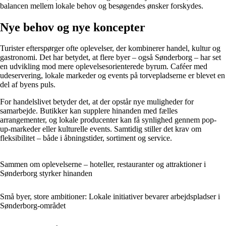
balancen mellem lokale behov og besøgendes ønsker forskydes.
Nye behov og nye koncepter
Turister efterspørger ofte oplevelser, der kombinerer handel, kultur og
gastronomi. Det har betydet, at flere byer – også Sønderborg – har set
en udvikling mod mere oplevelsesorienterede byrum. Caféer med
udeservering, lokale markeder og events på torvepladserne er blevet en
del af byens puls.
For handelslivet betyder det, at der opstår nye muligheder for
samarbejde. Butikker kan supplere hinanden med fælles
arrangementer, og lokale producenter kan få synlighed gennem pop-
up-markeder eller kulturelle events. Samtidig stiller det krav om
fleksibilitet – både i åbningstider, sortiment og service.
Sammen om oplevelserne – hoteller, restauranter og attraktioner i
Sønderborg styrker hinanden
Små byer, store ambitioner: Lokale initiativer bevarer arbejdspladser i
Sønderborg-området