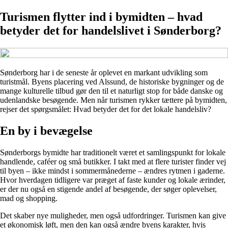
Turismen flytter ind i bymidten – hvad
betyder det for handelslivet i Sønderborg?
Sønderborg har i de seneste år oplevet en markant udvikling som
turistmål. Byens placering ved Alssund, de historiske bygninger og de
mange kulturelle tilbud gør den til et naturligt stop for både danske og
udenlandske besøgende. Men når turismen rykker tættere på bymidten,
rejser det spørgsmålet: Hvad betyder det for det lokale handelsliv?
En by i bevægelse
Sønderborgs bymidte har traditionelt været et samlingspunkt for lokale
handlende, caféer og små butikker. I takt med at flere turister finder vej
til byen – ikke mindst i sommermånederne – ændres rytmen i gaderne.
Hvor hverdagen tidligere var præget af faste kunder og lokale ærinder,
er der nu også en stigende andel af besøgende, der søger oplevelser,
mad og shopping.
Det skaber nye muligheder, men også udfordringer. Turismen kan give
et økonomisk løft, men den kan også ændre byens karakter, hvis