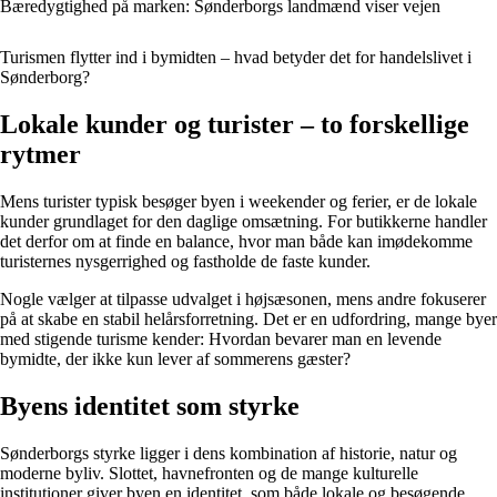
Bæredygtighed på marken: Sønderborgs landmænd viser vejen
Turismen flytter ind i bymidten – hvad betyder det for handelslivet i
Sønderborg?
Lokale kunder og turister – to forskellige
rytmer
Mens turister typisk besøger byen i weekender og ferier, er de lokale
kunder grundlaget for den daglige omsætning. For butikkerne handler
det derfor om at finde en balance, hvor man både kan imødekomme
turisternes nysgerrighed og fastholde de faste kunder.
Nogle vælger at tilpasse udvalget i højsæsonen, mens andre fokuserer
på at skabe en stabil helårsforretning. Det er en udfordring, mange byer
med stigende turisme kender: Hvordan bevarer man en levende
bymidte, der ikke kun lever af sommerens gæster?
Byens identitet som styrke
Sønderborgs styrke ligger i dens kombination af historie, natur og
moderne byliv. Slottet, havnefronten og de mange kulturelle
institutioner giver byen en identitet, som både lokale og besøgende