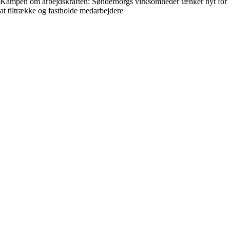
Kampen om arbejdskraften: Sønderborgs virksomheder tænker nyt for
at tiltrække og fastholde medarbejdere