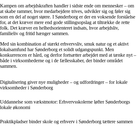
Kampen om arbejdskraften handler i sidste ende om mennesker – om
at skabe rammer, hvor medarbejdere trives, udvikler sig og føler sig
som en del af noget større. I Sønderborg er der en voksende forståelse
for, at det kræver mere end gode stillingsopslag at tiltrække de rette
folk. Det kræver en helhedsorienteret indsats, hvor arbejdsliv,
familieliv og fritid hænger sammen.
Med sin kombination af stærkt erhvervsliv, smuk natur og et aktivt
lokalsamfund har Sønderborg et solidt udgangspunkt. Men
konkurrencen er hård, og derfor fortsætter arbejdet med at tænke nyt –
både i virksomhederne og i de fællesskaber, der binder området
sammen.
Digitalisering giver nye muligheder – og udfordringer – for lokale
virksomheder i Sønderborg
Uddannelse som vækstmotor: Erhvervsskolerne løfter Sønderborgs
lokale økonomi
Praktikpladser binder skole og erhverv i Sønderborg tættere sammen