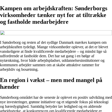
Kampen om arbejdskraften: Sønderborgs
virksomheder tænker nyt for at tiltrække
og fastholde medarbejdere
I Sønderborg og resten af det sydlige Danmark mærkes kampen om
arbejdskraften tydeligt. Mange virksomheder oplever, at det er blevet
vanskeligere at finde kvalificerede medarbejdere – og mindst lige så
udfordrende at fastholde dem. Det har sat gang i en bølge af
nytænkning, hvor både arbejdspladser, uddannelsesinstitutioner og
kommunen arbejder sammen om at skabe attraktive rammer for
arbejdsliv og bosætning.
En region i vækst – men med mangel på
hænder
Sønderborg-området har de seneste år oplevet en positiv udvikling med
nye investeringer, grønne initiativer og et stigende fokus på teknologi
og bæredygtighed. Samtidig betyder lav ledighed og en aldrende
arbejdsstyrke, at konkurrencen om kvalificerede medarbejdere er