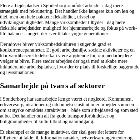
Flere arbejdspladser i Sønderborg-området arbejder i dag mere
strategisk med rekruttering. Det handler ikke længere kun om løn og
titel, men om hele pakken: fleksibilitet, trivsel og
udviklingsmuligheder. Mange virksomheder tilbyder i dag mere
fleksible arbejdstider, mulighed for hjemmearbejde og fokus på work-
life balance – noget, der især tiltaler yngre generationer.
Derudover bliver virksomhedskulturen i stigende grad et
konkurrenceparameter. Et godt arbejdsmiljø, sociale aktiviteter og en
klar værdibaseret ledelse kan være afgørende for, om medarbejdere
vælger at blive. Flere steder arbejdes der også med at skabe mere
inkluderende arbejdspladser, hvor der er plads til forskellige baggrunde
og livssituationer.
Samarbejde på tværs af sektorer
I Sønderborg har samarbejde længe været et nøgleord. Kommunen,
erhvervsorganisationer og uddannelsesinstitutioner arbejder sammen
om at styrke områdets attraktivitet – både som arbejdssted og som sted
at bo. Det handler om alt fra gode transportforbindelser og
boligmuligheder til kulturtilbud og naturadgang.
Et eksempel er de mange initiativer, der skal gøre det lettere for
tilflyttere at falde til. Informationsmøder, netværksarrangementer og