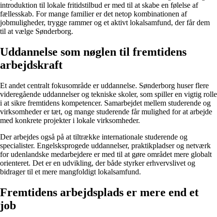
introduktion til lokale fritidstilbud er med til at skabe en følelse af
fællesskab. For mange familier er det netop kombinationen af
jobmuligheder, trygge rammer og et aktivt lokalsamfund, der får dem
til at vælge Sønderborg.
Uddannelse som nøglen til fremtidens
arbejdskraft
Et andet centralt fokusområde er uddannelse. Sønderborg huser flere
videregående uddannelser og tekniske skoler, som spiller en vigtig rolle
i at sikre fremtidens kompetencer. Samarbejdet mellem studerende og
virksomheder er tæt, og mange studerende får mulighed for at arbejde
med konkrete projekter i lokale virksomheder.
Der arbejdes også på at tiltrække internationale studerende og
specialister. Engelsksprogede uddannelser, praktikpladser og netværk
for udenlandske medarbejdere er med til at gøre området mere globalt
orienteret. Det er en udvikling, der både styrker erhvervslivet og
bidrager til et mere mangfoldigt lokalsamfund.
Fremtidens arbejdsplads er mere end et
job